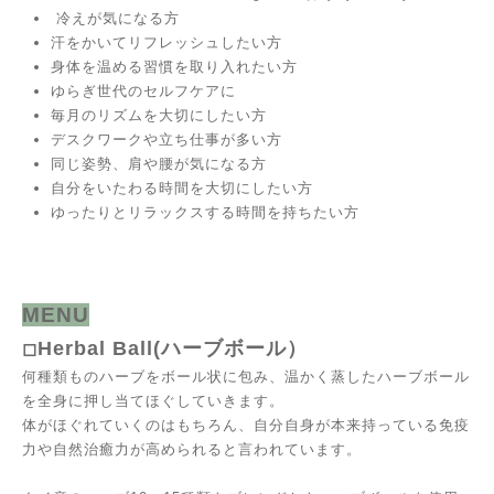
冷えが気になる方
汗をかいてリフレッシュしたい方
身体を温める習慣を取り入れたい方
ゆらぎ世代のセルフケアに
毎月のリズムを大切にしたい方
デスクワークや立ち仕事が多い方
同じ姿勢、肩や腰が気になる方
自分をいたわる時間を大切にしたい方
ゆったりとリラックスする時間を持ちたい方
MENU
Herbal Ball(ハーブボール）
◻︎
何種類ものハーブをボール状に包み、温かく蒸したハーブボール
を全身に押し当てほぐしていきます。
体がほぐれていくのはもちろん、自分自身が本来持っている免疫
力や自然治癒力が高められると言われています。