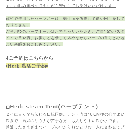
す。お肌の露出を抑えながら安心してお受けいただけます。
施術で使用したハーブボーは、衛生面を考慮して使い回しをして
おりません。
ご使用後のハーブボールはお持ち帰りいただき、ご自宅のバスタ
イムで首や肩、お腹などを優しく温めながらハーブの香りと心地
よい余韻をお楽しみください。
⬇️ご予約はこちらから
▪️Herb 温活ご予約▪️
Herb steam Tent(ハーブテント）
◻︎
タイに古くから伝わる伝統医療。
テント内は40℃前後の心地よい
温度で、高温のサウナが苦手な方にも入りやすい温かさです。
厳選したさまざまなハーブの中からおひとりお一人に合わせてブ