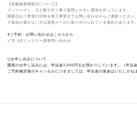
【初級講座開講日について】
マンツーマン、少人数で行う事で質問しやすい環境を作っています。
開講日はご希望の日時を第三希望までお問い合わせからご連絡ください
※返信が届かない方は迷惑メールに振り分けられている場合があります
⬇️ご予約・お問い合わせはこちらから
🔗
耳つぼジュエリー講座問い合わせ
◻︎お申し込みについて
講座のお申し込みには、申込金3,000円をお預かりしています。（申込
ご予約確定後のキャンセルにつきましては、申込金の返金はいたしかね
.