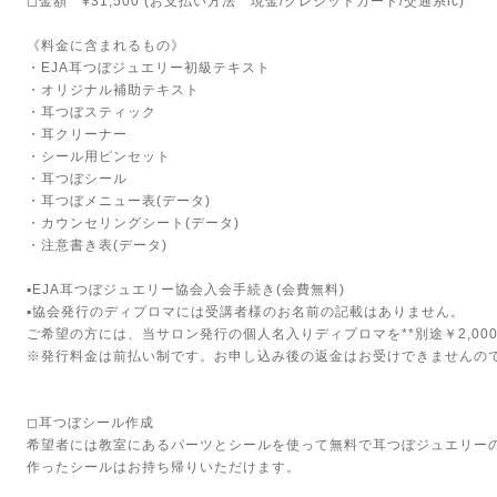
◻︎金額 ¥31,500 (お支払い方法 現金/クレジットカード/交通系ic)
《料金に含まれるもの》
・EJA耳つぼジュエリー初級テキスト
・オリジナル補助テキスト
・耳つぼスティック
・耳クリーナー
・シール用ピンセット
・耳つぼシール
・耳つぼメニュー表(データ)
・カウンセリングシート(データ)
・注意書き表(データ)
▪️EJA耳つぼジュエリー協会入会手続き(会費無料)
▪️協会発行のディプロマには受講者様のお名前の記載はありません。
ご希望の方には、当サロン発行の個人名入りディプロマを**別途￥2,000
※発行料金は前払い制です。お申し込み後の返金はお受けできませんの
◻︎耳つぼシール作成
希望者には教室にあるパーツとシールを使って無料で耳つぼジュエリー
作ったシールはお持ち帰りいただけます。