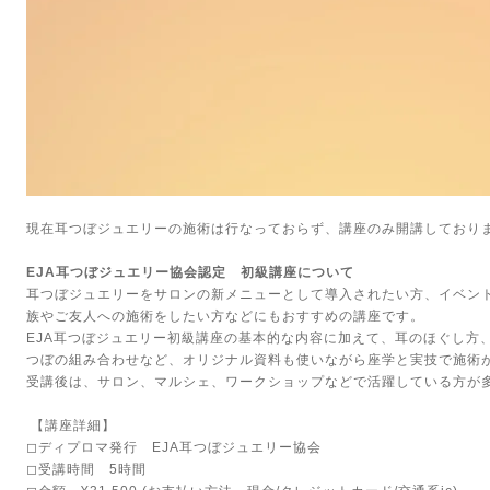
現在耳つぼジュエリーの施術は行なっておらず、講座のみ開講しており
EJA耳つぼジュエリー協会認定 初級講座について
耳つぼジュエリーをサロンの新メニューとして導入されたい方、イベン
族やご友人への施術をしたい方などにもおすすめの講座です。
EJA耳つぼジュエリー初級講座の基本的な内容に加えて、耳のほぐし方
つぼの組み合わせなど、オリジナル資料も使いながら座学と実技で施術
受講後は、サロン、マルシェ、ワークショップなどで活躍している方が
【講座詳細】
◻︎ディプロマ発行 EJA耳つぼジュエリー協会
◻︎受講時間 5時間