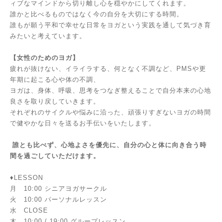
ィブなマインドから切り離し心を穏やかにしてくれます。
誰かと比べるものではなく今の自分を大切にする時間。
誰もが願う平和で幸せな日常をヨガという実践を通して気づき育
みたいと考えています。
【女性のためのヨガ】
疲れが抜けない、イライラする、何となく不調など、PMSや更
年期に起こる心や体の不調、
ヨガは、身体、呼吸、思考をつなぎ整えることで自分本来の心地
良さを取り戻していきます。
それぞれのサイクルや悩みに沿った、頑張りすぎないヨガの時間
で健やかな日々を送るお手伝いをいたします。
誰とも比べず、心地よさを優先に、自分の心と体に向き合う時
間を過ごしていただけます。
♦︎LESSON
月 10:00 シニアヨガサークル
火 10:00 パーソナルレッスン
水 CLOSE
木 10:00 / 19:00 グループレッスン