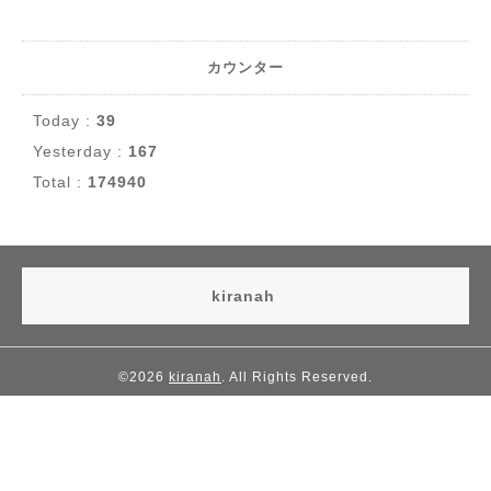
カウンター
Today :
39
Yesterday :
167
Total :
174940
kiranah
©2026
kiranah
. All Rights Reserved.