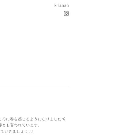
kiranah
ろに春を感じるようになりました🫧
節とも言われています。
きましょう🧘‍♀️