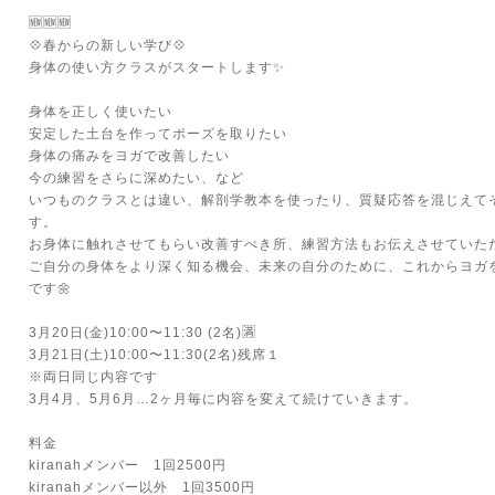
🆕🆕🆕
💠春からの新しい学び💠
身体の使い方クラスがスタートします✨
身体を正しく使いたい
安定した土台を作ってポーズを取りたい
身体の痛みをヨガで改善したい
今の練習をさらに深めたい、など
いつものクラスとは違い、解剖学教本を使ったり、質疑応答を混じえて
す。
お身体に触れさせてもらい改善すべき所、練習方法もお伝えさせていた
ご自分の身体をより深く知る機会、未来の自分のために、これからヨガ
です🌼
3月20日(金)10:00〜11:30 (2名)🈵
3月21日(土)10:00〜11:30(2名)残席１
※両日同じ内容です
3月4月、5月6月…2ヶ月毎に内容を変えて続けていきます。
料金
kiranahメンバー 1回2500円
kiranahメンバー以外 1回3500円