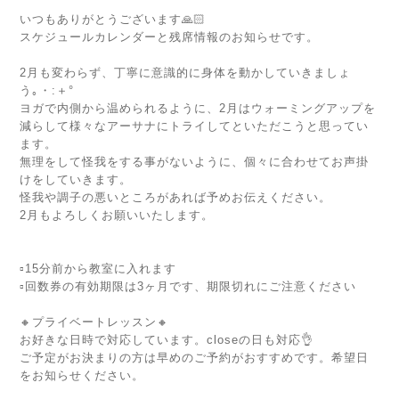
いつもありがとうございます🙏🏻
スケジュールカレンダーと残席情報のお知らせです。
2月も変わらず、丁寧に意識的に身体を動かしていきましょ
う｡・:＋°
ヨガで内側から温められるように、2月はウォーミングアップを
減らして様々なアーサナにトライしてといただこうと思ってい
ます。
無理をして怪我をする事がないように、個々に合わせてお声掛
けをしていきます。
怪我や調子の悪いところがあれば予めお伝えください。
2月もよろしくお願いいたします。
▫︎15分前から教室に入れます
▫︎回数券の有効期限は3ヶ月です、期限切れにご注意ください
🔸プライベートレッスン🔸
お好きな日時で対応しています。closeの日も対応👌
ご予定がお決まりの方は早めのご予約がおすすめです。希望日
をお知らせください。